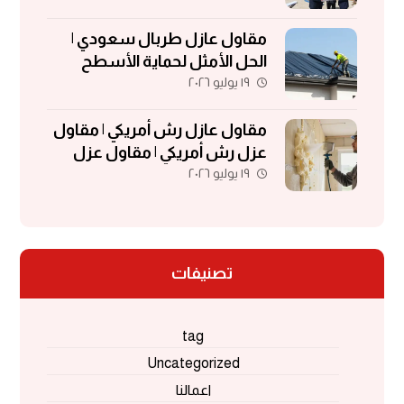
مقاول عازل طربال سعودي |
الحل الأمثل لحماية الأسطح
١٩ يوليو ٢٠٢٦
والمباني
مقاول عازل رش أمريكي | مقاول
عزل رش أمريكي | مقاول عزل
١٩ يوليو ٢٠٢٦
فوم | مقاول فوم أمريكي
تصنيفات
tag
Uncategorized
اعمالنا