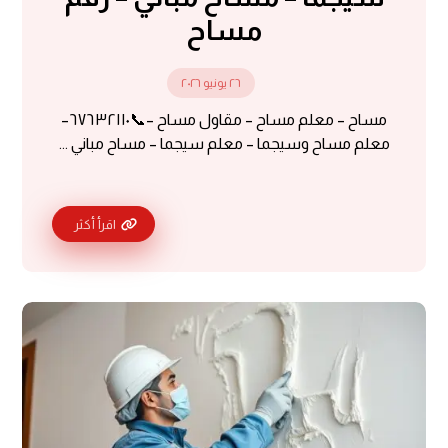
مساح
٢٦ يونيو ٢٠٢٦
مساح – معلم مساح – مقاول مساح –📞٦٧٦٣٢١١٠–
معلم مساح وسيجما – معلم سيجما – مساح مباني ...
اقرأ أكثر