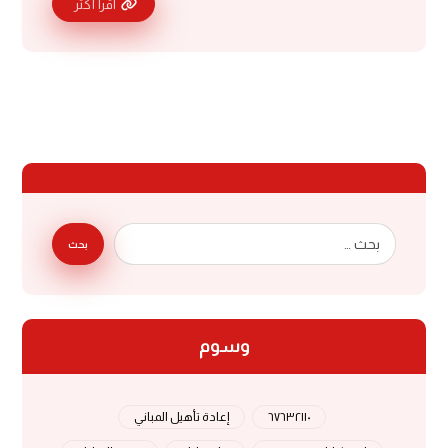
اقرأ أكثر
بحث
وسوم
٦٧٦٣٢١١٠
إعادة تأهيل المباني