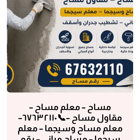
مساح – معلم مساح –
مقاول مساح –📞٦٧٦٣٢١١٠–
معلم مساح وسيجما – معلم
سيجما – مساح مباني – رقم