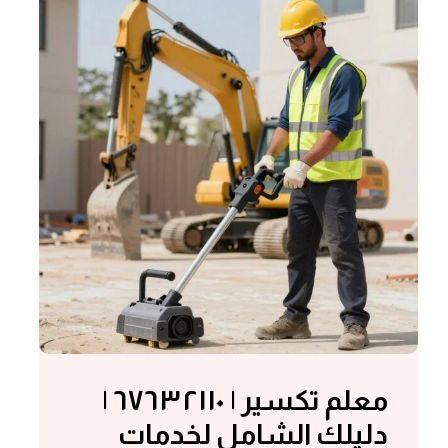
معلم تكسير | ٦٧٦٣٢١١٠ |
دليلك الشامل لخدمات