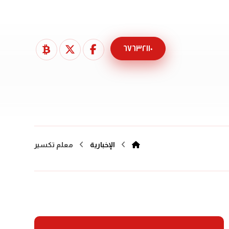
٦٧٦٣٢١١٠
الإخبارية
معلم تكسير