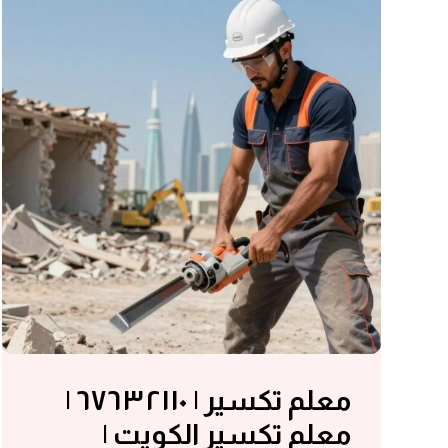
معلم تكسير | ٦٧٦٣٢١١٠ |
معلم تكسير الكويت |