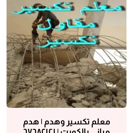
معلم تكسير وهدم | هدم
مباني بالكويت | ٦٧٦٨٢١٢١