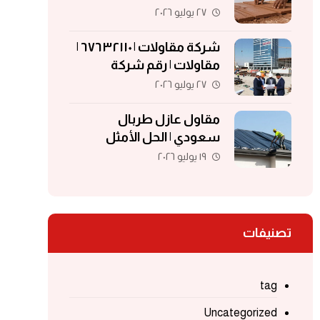
| الواح طينية | معلم تركيب
٢٧ يوليو ٢٠٢٦
الواح طينية
شركة مقاولات | ٦٧٦٣٢١١٠ |
مقاولات | رقم شركة
مقاولات | مقاولات الكويت
٢٧ يوليو ٢٠٢٦
مقاول عازل طربال
سعودي | الحل الأمثل
لحماية الأسطح والمباني
١٩ يوليو ٢٠٢٦
تصنيفات
tag
Uncategorized