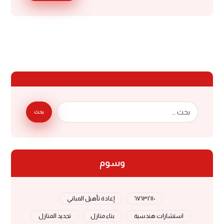
بحث
وسوم
٦٧٦٣٢١١٠
إعادة تأهيل المباني
استشارات هندسية
بناء منازل
تجديد المنازل