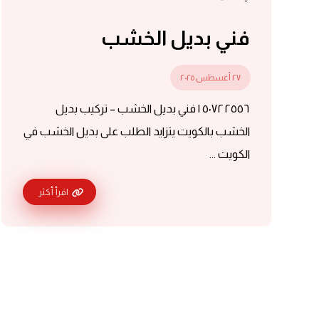
فني بديل الخشب
٢٧ أغسطس ٢٠٢٥
٥٠٧٢٢٥٥٦ | فني بديل الخشب – تركيب بديل
الخشب بالكويت يتزايد الطلب على بديل الخشب في
الكويت ...
اقرأ أكثر