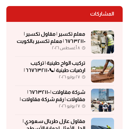
المشاركات
معلم تكسير | مقاول تكسير |
٦٧٦٣٢١١٠ | معلم تكسير بالكويت
٨ أغسطس ٢٠٢٦
تركيب الواح طينية | تركيب
ارضيات طينية |📞٦٦٧٦٣٢١١٠ |
٢٧ يوليو ٢٠٢٦
الواح طينية | معلم تركيب الواح
طينية
شركة مقاولات | ٦٧٦٣٢١١٠ |
مقاولات | رقم شركة مقاولات |
٢٧ يوليو ٢٠٢٦
مقاولات الكويت
مقاول عازل طربال سعودي |
الحل الأمثل لحماية الأسطح