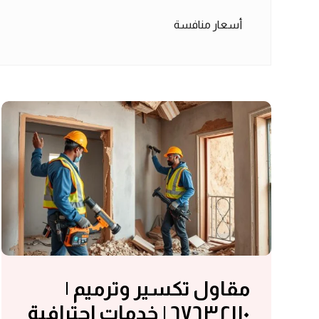
أسعار منافسة
مقاول تكسير وترميم |
٦٧٦٣٢١١٠ | خدمات احترافية