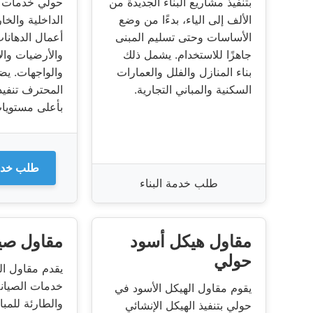
بتنفيذ مشاريع البناء الجديدة من
حولي خدمات ت
الألف إلى الياء، بدءًا من وضع
الداخلية والخا
الأساسات وحتى تسليم المبنى
أعمال الدهانا
جاهزًا للاستخدام. يشمل ذلك
والأرضيات وال
بناء المنازل والفلل والعمارات
والواجهات. يض
السكنية والمباني التجارية.
المحترف تنفيذ
بأعلى مستويات
طلب خدم
طلب خدمة البناء
مقاول هيكل أسود
مقاول صي
حولي
يقدم مقاول ا
خدمات الصيانة
يقوم مقاول الهيكل الأسود في
والطارئة للمبا
حولي بتنفيذ الهيكل الإنشائي