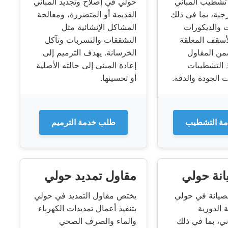
شطيب المباني
حولي في إصلاح وتجديد المباني
رجية، بما في ذلك
القديمة أو المتضررة، ومعالجة
ت والديكورات
المشاكل الإنشائية مثل
أسقف المعلقة
التشققات والتسربات وتآكل
من المقاول
الخرسانة. يهدف الترميم إلى
 التشطيبات
إعادة المبنى إلى حالته الأصلية
 الجودة والدقة.
أو تحسينها.
ة التشطيب
طلب خدمة الترميم
انة حولي
مقاول تمديد حولي
لصيانة في حولي
يختص مقاول التمديد في حولي
 الدورية
بتنفيذ أعمال تمديدات الكهرباء
ني، بما في ذلك
والماء والصرف الصحي