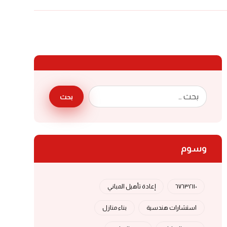
بحث
وسوم
٦٧٦٣٢١١٠
إعادة تأهيل المباني
استشارات هندسية
بناء منازل