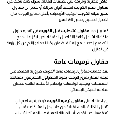
أماكن عصرية ومريحة تلبي تطلعات العائلة. سواء كنت تبحث عن
مقاول صبغ الكويت
لتجديد ألوان منزلك أو تحتاج إلى
مقاول
سيراميك الكويت
لتركيب الأرضيات بأعلى معايير الجودة، فإن
الاختيار الصحيح يضمن لك التميز.
كما يبرز دور
مقاول تشطيب فلل الكويت
في تقديم حلول
متكاملة تشمل كافة التفاصيل الدقيقة. نحن نركز على دمج
التصميم الحديث مع المتانة لضمان رضا العملاء التام عن كل زاوية
في المنزل.
مقاول ترميمات عامة
تعد خدمات
مقاول ترميمات عامة الكويت
ضرورية للحفاظ على
قيمة العقار بمرور الوقت. يقوم المقاولون المحترفون بمعالجة
التشققات، وتجديد الواجهات، وإصلاح الأنظمة التالفة لضمان
سلامة الهيكل الإنشائي.
إن الاعتماد على
مقاول ترميم الكويت
ذو خبرة يساهم في
تقليل التكاليف المستقبلية من خلال حل المشكلات قبل
تفاقمها. نحن نؤمن بأن الصيانة الدورية هي المفتاح الأساسي