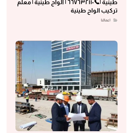
طينية |📞٦٦٧٦٣٢١١٠ | الواح طينية | معلم
تركيب الواح طينية
اعمالنا