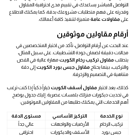
التواصل المباشر يساعدك في تقييم مدى احترافية المقاول
وقدرته على فهم متطلبات مشروعك بدقة، كما يمكنك الاطلاع
على
مقاولات عامة
متميزة لتنفيذ كافة أعمالك.
أرقام مقاولين موثوقين
عند البحث عن أرقام التواصل، تأكد من اختيار المتخصصين في
مجالات دقيقة لضمان جودة التشطيبات. على سبيل المثال،
يتطلب
مقاول تركيب رخام الكويت
مهارة عالية في القص
والتركيب، بينما يحتاج
مقاول جبس بورد الكويت
إلى دقة
متناهية في التصميم والزخرفة.
كذلك، يعد اختيار
مقاول أسقف الكويت
خياراً ذكياً إذا كنت ترغب
في تحديث ديكورات منزلك بلمسات عصرية. إليك جدول يوضح
أهم الخدمات التي يمكنك طلبها من المقاولين الموثوقين:
نوع الخدمة
التركيز الأساسي
مستوى الدقة
تركيب الرخام
الأرضيات والواجهات
عالي جداً
جبس بورد
الأسقف والديكورات
احترافي