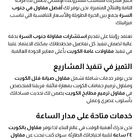
اختيار الشريك المناسب لمشروعك الإنشائي يضمن لك الراحة
التامة والنتائج المتميزة. نحن نوفر لك
أفضل مقاول في جنوب
السرة
يجمع بين الخبرة الطويلة والأسعار التنافسية التي تناسب
ميزانيتك.
تعتمد رؤيتنا على تقديم
استشارات مقاولة جنوب السرة
بدقة
عالية لضمان تنفيذ كل تفاصيل مخططاتك. يمكنك الاعتماد علينا
في تنفيذ
مقاولات عامة الكويت
بأعلى معايير الجودة العالمية.
التميز في تنفيذ المشاريع
نحن نوفر خدمات شاملة تشمل
مقاول صيانة فلل الكويت
ومقاول ترميم حمامات الكويت بمهارة فائقة. فريقنا المتخصص
في
مقاول ترميم مطابخ الكويت
يضمن لك تحديث مساحاتك
بأسلوب عصري وعملي.
خدمات متاحة على مدار الساعة
نحن ندرك أهمية الوقت في عالم البناء، لذا نوفر
مقاول بالكويت
٢٤ ساعة
لتلبية احتياجاتك الطارئة. سواء كنت تبحث عن
مقاول