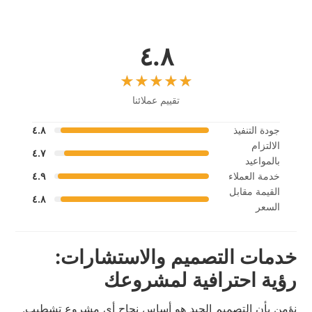
٤.٨
تقييم عملائنا
جودة التنفيذ
٤.٨
الالتزام
٤.٧
بالمواعيد
خدمة العملاء
٤.٩
القيمة مقابل
٤.٨
السعر
خدمات التصميم والاستشارات:
رؤية احترافية لمشروعك
نؤمن بأن التصميم الجيد هو أساس نجاح أي مشروع تشطيب.