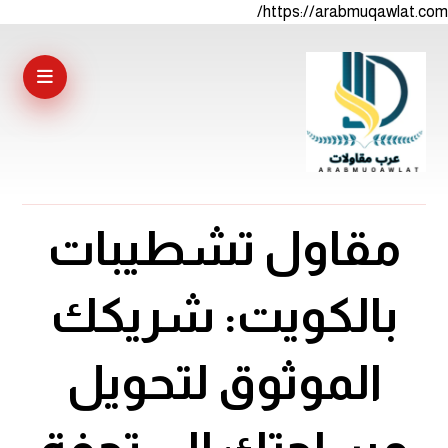
https://arabmuqawlat.com/
مقاول تشطيبات
بالكويت: شريكك
الموثوق لتحويل