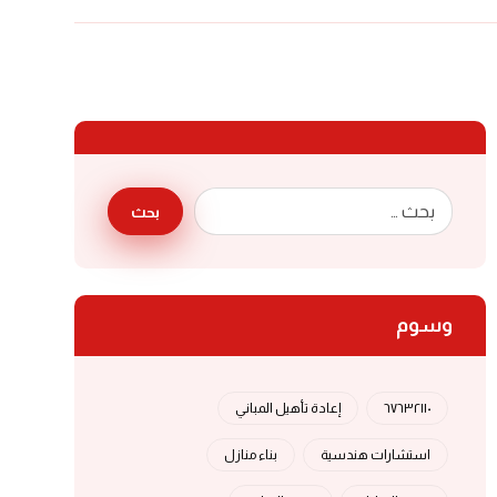
بحث
وسوم
٦٧٦٣٢١١٠
إعادة تأهيل المباني
استشارات هندسية
بناء منازل