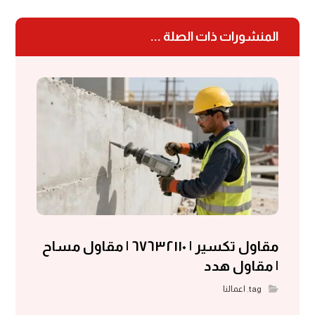
المنشورات ذات الصلة ...
مقاول تكسير | ٦٧٦٣٢١١٠ | مقاول مساح
| مقاول هدد
tag
,
اعمالنا