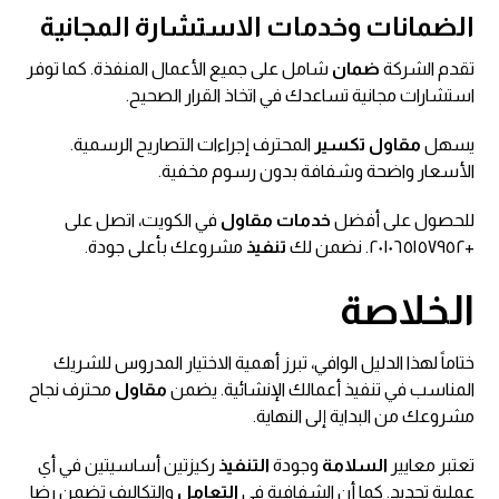
الضمانات وخدمات الاستشارة المجانية
تقدم الشركة
ضمان
شامل على جميع الأعمال المنفذة. كما توفر
استشارات مجانية تساعدك في اتخاذ القرار الصحيح.
يسهل
مقاول تكسير
المحترف إجراءات التصاريح الرسمية.
الأسعار واضحة وشفافة بدون رسوم مخفية.
للحصول على أفضل
خدمات مقاول
في الكويت، اتصل على
+٢٠١٠٦٥١٥٧٩٥٢. نضمن لك
تنفيذ
مشروعك بأعلى جودة.
الخلاصة
ختاماً لهذا الدليل الوافي، تبرز أهمية الاختيار المدروس للشريك
المناسب في تنفيذ أعمالك الإنشائية. يضمن
مقاول
محترف نجاح
مشروعك من البداية إلى النهاية.
تعتبر معايير
السلامة
وجودة
التنفيذ
ركيزتين أساسيتين في أي
عملية تجديد. كما أن الشفافية في
التعامل
والتكاليف تضمن رضا