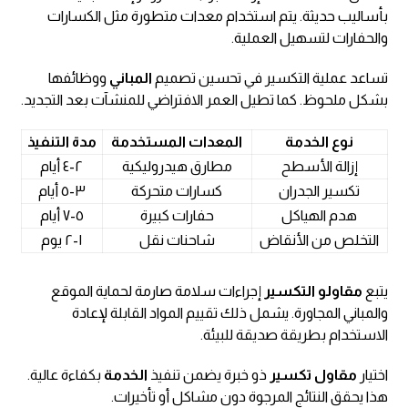
بأساليب حديثة. يتم استخدام معدات متطورة مثل الكسارات
والحفارات لتسهيل العملية.
تساعد عملية التكسير في تحسين تصميم
المباني
ووظائفها
بشكل ملحوظ. كما تطيل العمر الافتراضي للمنشآت بعد التجديد.
نوع الخدمة
المعدات المستخدمة
مدة التنفيذ
إزالة الأسطح
مطارق هيدروليكية
٢-٤ أيام
تكسير الجدران
كسارات متحركة
٣-٥ أيام
هدم الهياكل
حفارات كبيرة
٥-٧ أيام
التخلص من الأنقاض
شاحنات نقل
١-٢ يوم
يتبع
مقاولو التكسير
إجراءات سلامة صارمة لحماية الموقع
والمباني المجاورة. يشمل ذلك تقييم المواد القابلة لإعادة
الاستخدام بطريقة صديقة للبيئة.
اختيار
مقاول تكسير
ذو خبرة يضمن تنفيذ
الخدمة
بكفاءة عالية.
هذا يحقق النتائج المرجوة دون مشاكل أو تأخيرات.