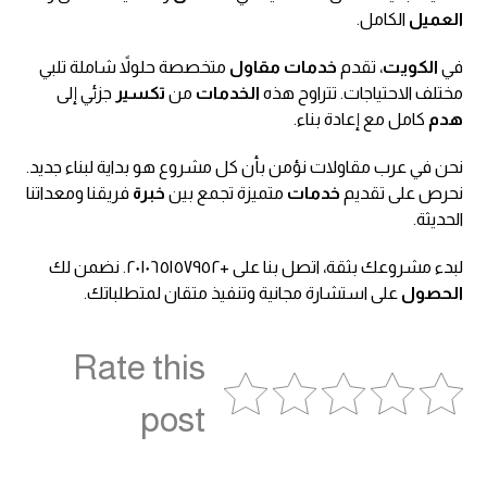
العميل
الكامل.
في
الكويت
، تقدم
خدمات مقاول
متخصصة حلولاً شاملة تلبي
مختلف الاحتياجات. تتراوح هذه
الخدمات
من
تكسير
جزئي إلى
هدم
كامل مع إعادة بناء.
نحن في عرب مقاولات نؤمن بأن كل مشروع هو بداية لبناء جديد.
نحرص على تقديم
خدمات
متميزة تجمع بين
خبرة
فريقنا ومعداتنا
الحديثة.
لبدء مشروعك بثقة، اتصل بنا على +٢٠١٠٦٥١٥٧٩٥٢. نضمن لك
الحصول
على استشارة مجانية وتنفيذ متقان لمتطلباتك.
Rate this
post