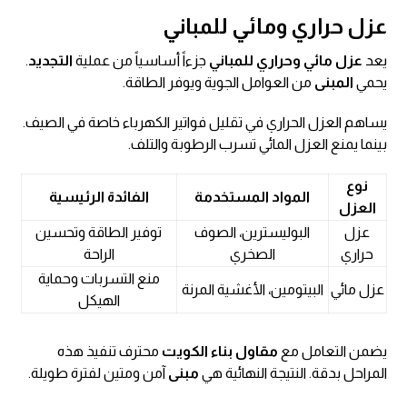
عزل حراري ومائي للمباني
يعد
عزل مائي وحراري للمباني
جزءاً أساسياً من عملية
التجديد
.
يحمي
المبنى
من العوامل الجوية ويوفر الطاقة.
يساهم العزل الحراري في تقليل فواتير الكهرباء خاصة في الصيف.
بينما يمنع العزل المائي تسرب الرطوبة والتلف.
نوع
المواد المستخدمة
الفائدة الرئيسية
العزل
عزل
البوليسترين، الصوف
توفير الطاقة وتحسين
حراري
الصخري
الراحة
منع التسربات وحماية
عزل مائي
البيتومين، الأغشية المرنة
الهيكل
يضمن التعامل مع
مقاول بناء الكويت
محترف تنفيذ هذه
المراحل بدقة. النتيجة النهائية هي
مبنى
آمن ومتين لفترة طويلة.