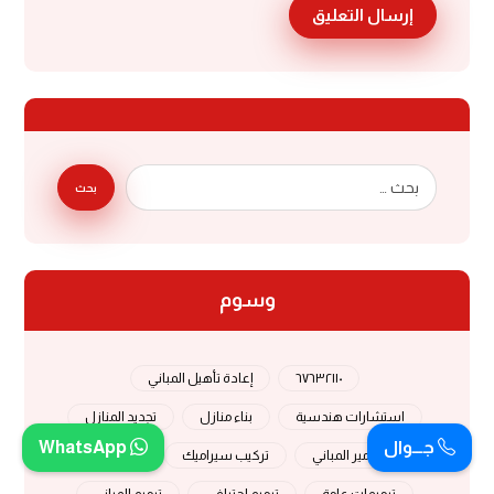
إرسال التعليق
بحث
وسوم
٦٧٦٣٢١١٠
إعادة تأهيل المباني
استشارات هندسية
بناء منازل
تجديد المنازل
جـــوال
WhatsApp
تدمير المباني
تركيب سيراميك
ترميم