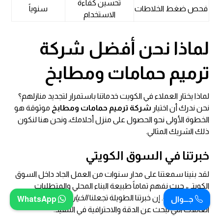
تحسين كفاءة
فحص ضغط الخلاطات
سنوياً
الاستخدام
لماذا نحن أفضل
شركة
ترميم حمامات ومطابخ
لماذا يختار العملاء في الكويت خدماتنا باستمرار لتجديد منازلهم؟
نحن ندرك أن اختيار
شركة ترميم حمامات ومطابخ
موثوقة هو
الخطوة الأولى نحو الحصول على منزل أحلامك، ونحن هنا لنكون
ذلك الشريك المثالي.
خبرتنا في السوق الكويتي
لقد بنينا سمعتنا على مدار سنوات من العمل الجاد داخل السوق
الكويتي، حيث نفهم تماماً طبيعة البناء المحلي والمتطلبات
المناخية الخاصة. إن خبرتنا الطويلة تجعلنا
الخيار الأول
للكثير من
جـــوال
WhatsApp
العائلات التي تبحث عن الدقة والاحترافية في التنفيذ.