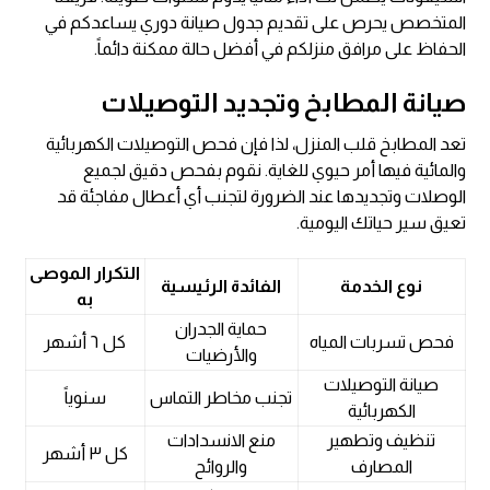
المتخصص يحرص على تقديم جدول صيانة دوري يساعدكم في
الحفاظ على مرافق منزلكم في أفضل حالة ممكنة دائماً.
صيانة المطابخ وتجديد التوصيلات
تعد المطابخ قلب المنزل، لذا فإن فحص التوصيلات الكهربائية
والمائية فيها أمر حيوي للغاية. نقوم بفحص دقيق لجميع
الوصلات وتجديدها عند الضرورة لتجنب أي أعطال مفاجئة قد
تعيق سير حياتك اليومية.
التكرار الموصى
نوع الخدمة
الفائدة الرئيسية
به
حماية الجدران
فحص تسربات المياه
كل ٦ أشهر
والأرضيات
صيانة التوصيلات
تجنب مخاطر التماس
سنوياً
الكهربائية
تنظيف وتطهير
منع الانسدادات
كل ٣ أشهر
المصارف
والروائح