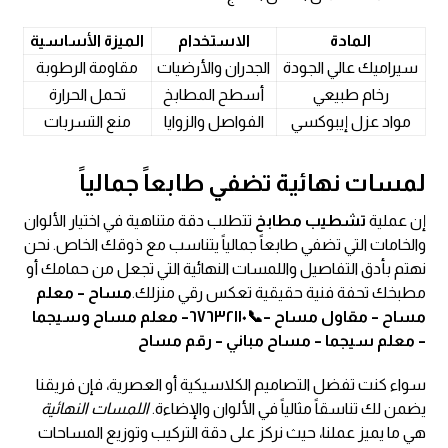
المادة
الاستخدام
الميزة الأساسية
سيراميك عالي الجودة
الجدران والأرضيات
مقاومة الرطوبة
رخام طبيعي
أسطح المطابخ
تحمل الحرارة
مواد عزل إيبوكسي
الفواصل والزوايا
منع التسربات
لمسات نهائية تضفي طابعاً جمالياً
إن عملية
تشطيب مطابخ
تتطلب دقة متناهية في اختيار الألوان
والخامات التي تضفي طابعاً جمالياً يتناسب مع ذوقك الخاص. نحن
نهتم بأدق التفاصيل واللمسات النهائية التي تجعل من حمامك أو
مطبخك تحفة فنية حقيقية تعكس رقي منزلك.
مساح – معلم
مساح – مقاول مساح –📞٦٧٦٣٢١١٠– معلم مساح وسيجما
– معلم سيجما – مساح مباني – رقم مساح
سواء كنت تفضل التصاميم الكلاسيكية أو العصرية، فإن فريقنا
يضمن لك تناسقاً مثالياً في الألوان والإضاءة.
اللمسات النهائية
هي ما يميز عملنا، حيث نركز على دقة التركيب وتوزيع المساحات