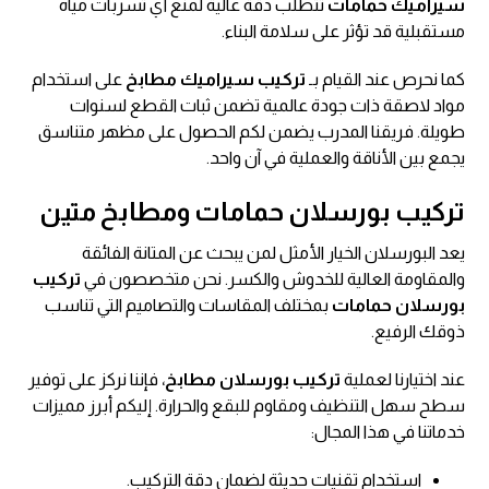
سيراميك حمامات
تتطلب دقة عالية لمنع أي تسربات مياه
مستقبلية قد تؤثر على سلامة البناء.
كما نحرص عند القيام بـ
تركيب سيراميك مطابخ
على استخدام
مواد لاصقة ذات جودة عالمية تضمن ثبات القطع لسنوات
طويلة. فريقنا المدرب يضمن لكم الحصول على مظهر متناسق
يجمع بين الأناقة والعملية في آن واحد.
تركيب بورسلان حمامات ومطابخ متين
يعد البورسلان الخيار الأمثل لمن يبحث عن المتانة الفائقة
والمقاومة العالية للخدوش والكسر. نحن متخصصون في
تركيب
بورسلان حمامات
بمختلف المقاسات والتصاميم التي تناسب
ذوقك الرفيع.
عند اختيارنا لعملية
تركيب بورسلان مطابخ
، فإننا نركز على توفير
سطح سهل التنظيف ومقاوم للبقع والحرارة. إليكم أبرز مميزات
خدماتنا في هذا المجال:
استخدام تقنيات حديثة لضمان دقة التركيب.