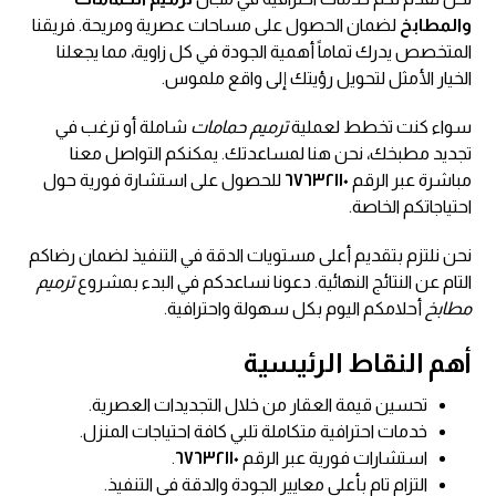
والمطابخ
لضمان الحصول على مساحات عصرية ومريحة. فريقنا
المتخصص يدرك تماماً أهمية الجودة في كل زاوية، مما يجعلنا
الخيار الأمثل لتحويل رؤيتك إلى واقع ملموس.
سواء كنت تخطط لعملية
ترميم حمامات
شاملة أو ترغب في
تجديد مطبخك، نحن هنا لمساعدتك. يمكنكم التواصل معنا
مباشرة عبر الرقم
٦٧٦٣٢١١٠
للحصول على استشارة فورية حول
احتياجاتكم الخاصة.
نحن نلتزم بتقديم أعلى مستويات الدقة في التنفيذ لضمان رضاكم
التام عن النتائج النهائية. دعونا نساعدكم في البدء بمشروع
ترميم
مطابخ
أحلامكم اليوم بكل سهولة واحترافية.
أهم النقاط الرئيسية
تحسين قيمة العقار من خلال التجديدات العصرية.
خدمات احترافية متكاملة تلبي كافة احتياجات المنزل.
استشارات فورية عبر الرقم
٦٧٦٣٢١١٠
.
التزام تام بأعلى معايير الجودة والدقة في التنفيذ.