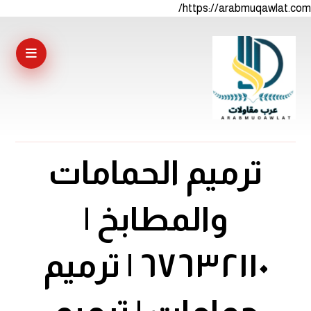
https://arabmuqawlat.com/
ترميم الحمامات
والمطابخ |
٦٧٦٣٢١١٠ | ترميم