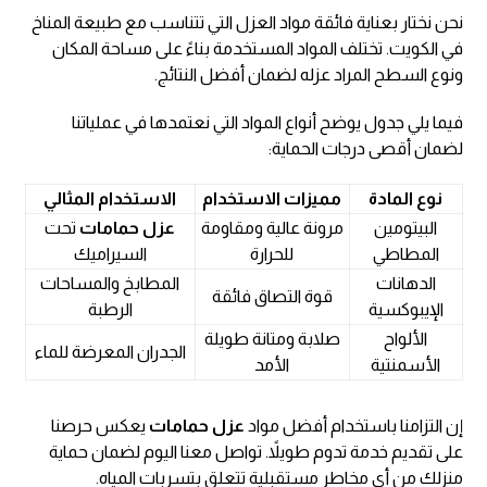
نحن نختار بعناية فائقة مواد العزل التي تتناسب مع طبيعة المناخ
في الكويت. تختلف المواد المستخدمة بناءً على مساحة المكان
ونوع السطح المراد عزله لضمان أفضل النتائج.
فيما يلي جدول يوضح أنواع المواد التي نعتمدها في عملياتنا
لضمان أقصى درجات الحماية:
نوع المادة
مميزات الاستخدام
الاستخدام المثالي
البيتومين
مرونة عالية ومقاومة
عزل حمامات
تحت
المطاطي
للحرارة
السيراميك
الدهانات
المطابخ والمساحات
قوة التصاق فائقة
الإيبوكسية
الرطبة
الألواح
صلابة ومتانة طويلة
الجدران المعرضة للماء
الأسمنتية
الأمد
إن التزامنا باستخدام أفضل مواد
عزل حمامات
يعكس حرصنا
على تقديم خدمة تدوم طويلاً. تواصل معنا اليوم لضمان حماية
منزلك من أي مخاطر مستقبلية تتعلق بتسربات المياه.