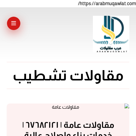
https://arabmuqawlat.com/
مقاولات تشطيب
مقاولات عامة | ٦٧٦٨٢١٢١ |
خدمات بناء وإصلاح عالية