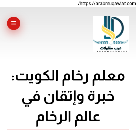
https://arabmuqawlat.com/
معلم رخام الكويت:
خبرة وإتقان في
عالم الرخام