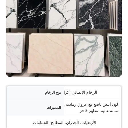
لرخام
الرخام الإيطالي (كرارة)
لون أبيض ناصع مع عروق رمادية،
ميزات
متانة عالية، مظهر فاخر
خدامات المثالية
الأرضيات، الجدران، المطابخ، الحمامات