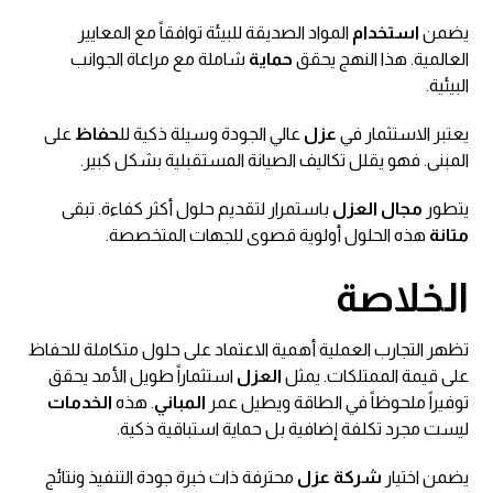
يضمن
استخدام
المواد الصديقة للبيئة توافقاً مع المعايير
العالمية. هذا النهج يحقق
حماية
شاملة مع مراعاة الجوانب
البيئية.
يعتبر الاستثمار في
عزل
عالي الجودة وسيلة ذكية لل
حفاظ
على
المبنى. فهو يقلل تكاليف الصيانة المستقبلية بشكل كبير.
يتطور
مجال
العزل
باستمرار لتقديم حلول أكثر كفاءة. تبقى
متانة
هذه الحلول أولوية قصوى للجهات المتخصصة.
الخلاصة
تظهر التجارب العملية أهمية الاعتماد على حلول متكاملة للحفاظ
على قيمة الممتلكات. يمثل
العزل
استثماراً طويل الأمد يحقق
توفيراً ملحوظاً في الطاقة ويطيل عمر
المباني
. هذه
الخدمات
ليست مجرد تكلفة إضافية بل حماية استباقية ذكية.
يضمن اختيار
شركة عزل
محترفة ذات خبرة جودة التنفيذ ونتائج