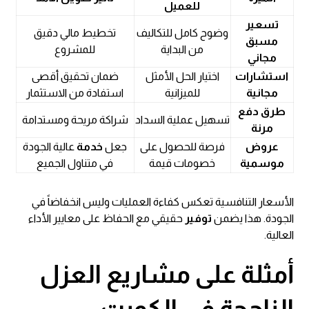
للعميل
تسعير
وضوح كامل للتكاليف
تخطيط مالي دقيق
مسبق
من البداية
للمشروع
مجاني
استشارات
اختيار الحل الأمثل
ضمان تحقيق أقصى
مجانية
للميزانية
استفادة من الاستثمار
طرق دفع
تسهيل عملية السداد
شراكة مريحة ومستدامة
مرنة
عروض
فرصة للحصول على
جعل
خدمة
عالية الجودة
موسمية
خصومات قيمة
في متناول الجميع
الأسعار التنافسية تعكس كفاءة العمليات وليس انخفاضاً في
الجودة. هذا يضمن
توفير
حقيقي مع الحفاظ على معايير الأداء
العالية.
أمثلة على مشاريع العزل
الناجحة في الكويت