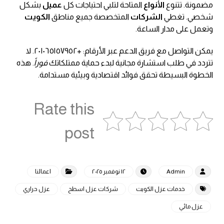
مضمونة. تتنوع
الأنواع
المتاحة لتلبي احتياجات كل
عميل
بشكل
شخصي. تغطي
الشركات
المتخصصة جميع مناطق
الكويت
وتعمل على مدار الساعة.
يمكن التواصل مع فريق الدعم عبر الأرقام: +٢٠١٠٦٥١٥٧٩٥٢. لا
تتردد في طلب استشارة مجانية لبدء حماية ممتلكاتك
فوراً
. هذه
الخطوة البسيطة تحقق فوائد اقتصادية وبيئية مستدامة.
Rate this
post
Admin
١٢ نوفمبر ٢٠٢٥
اعمالنا
خدمات عزل الكويت
شركات عزل اسطح
عزل حراري
عزل مائي