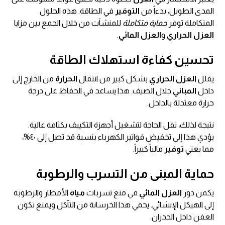
المدى الطويل، بدءاً من
التوفير
في الطاقة. هذه الحلول
المتكاملة توفر
حماية متكاملة
للمنشآت من خلال الجمع بين مزايا
العزل الحراري
و
العزل المائي
.
تحسين كفاءة استهلاك الطاقة
يقلل
العزل الحراري
بشكل كبير من انتقال
الحرارة
من الخارج إلى
داخل
المباني
خلال الصيف. هذا يساعد في الحفاظ على درجة
حرارة معتدلة بالداخل.
نتيجة لذلك، تقل الحاجة لتشغيل أجهزة التكييف بكثافة عالية.
يؤدي هذا إلى تخفيض فواتير الكهرباء بنسبة قد تصل إلى ٤٠%،
مما يعني
توفير
مالياً كبيراً.
حماية المبنى من التسرب والرطوبة
يكمن دور
العزل المائي
في منع تسربات
مياه
الأمطار والرطوبة
إلى الهيكل الإنشائي. يحمي هذا الخرسانة من التآكل ويمنع تكون
العفن داخل الجدران.