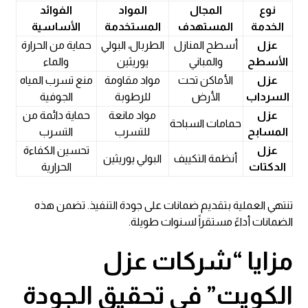
نوع
المجال
المواد
الفوائد
الخدمة
المستهدف
المستخدمة
الأساسية
عزل
أسطح المنازل
الطربال، البولي
حماية من الحرارة
الأسطح
والمباني
يوريثين
والماء
عزل
الأماكن تحت
مواد مقاومة
منع تسرب المياه
السرداب
الأرض
للرطوبة
الجوفية
عزل
مواد مانعة
حماية دائمة من
حمامات السباحة
المسابح
للتسرب
التسرب
عزل
تحسين الكفاءة
أنظمة التكييف
البولي يوريثين
الدكتات
الحرارية
تنتهي العملية بتقديم ضمانات على جودة التنفيذ. تضمن هذه
الضمانات أداءً مستقراً لسنوات طويلة.
مزايا “شركات عزل
الكويت” في تحقيق الجودة