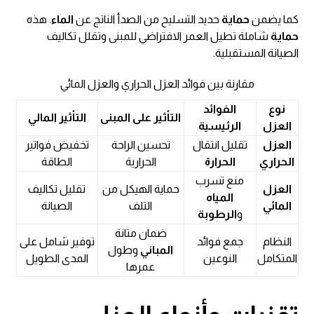
كما يضمن
حماية
حديد التسليح من الصدأ الناتج عن
الماء
. هذه
حماية
شاملة تطيل العمر الافتراضي للمبنى وتقلل تكاليف
الصيانة المستقبلية.
مقارنة بين فوائد العزل الحراري والعزل المائي
نوع
الفوائد
التأثير على المبنى
التأثير المالي
العزل
الرئيسية
العزل
تقليل انتقال
تحسين الراحة
تخفيض فواتير
الحراري
الحرارة
الحرارية
الطاقة
منع تسرب
العزل
حماية الهيكل من
تقليل تكاليف
المياه
المائي
التلف
الصيانة
و
الرطوبة
ضمان متانة
النظام
جمع فوائد
توفير شامل على
المباني
وطول
المتكامل
النوعين
المدى الطويل
عمرها