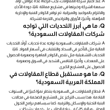
A: عند اختيار شركة المقاولات، يجب مراعاة عدة عوامل. أولاً،
سمعة الشركة وخبرتها في مشاريع مماثلة. ثانيًا، جودة الأداء
والالتزام بالمواعيد والميزانية. ثم توافر الكوادر الفنية والإدارية
المؤهلة. وأخيرًا، الأوراق والتراخيص اللازمة للشركة.
Q: ما هي أبرز التحديات التي تواجه
شركات المقاولات السعودية؟
A: شركات المقاولات السعودية تواجه عدة تحديات. أولاً، التحديات
المالية مثل التأخير في السداد والتقلبات في أسعار المواد. ثانيًا،
التحديات التشغيلية مثل نقص الكوادر الماهرة وصعوبة الحصول
على المعدات. وأخيرًا، التنافس الشديد في السوق وصعوبة
الحصول على المشاريع الكبرى.
Q: ما هو مستقبل قطاع المقاولات في
المملكة العربية السعودية؟
A: قطاع المقاولات في السعودية ينتظر نموًا كبيرًا في السنوات
القادمة. هذا بسبب التركيز على المشاريع الضخمة في مجالات
البنية التحتية والإسكان والترفيه. كما سيساهم برامج التحول
الوطني ورؤية ٢٠٣٠ في زيادة الطلب على خدمات شركات